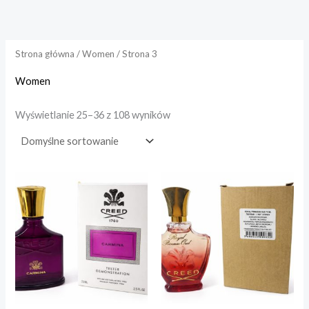
Przejdź
do
e
e
treści
n
n
Strona główna
/
Women
/ Strona 3
a
a
Women
i
a
Wyświetlanie 25–36 z 108 wyników
n
x